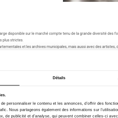
rge disponible sur le marché compte tenu de la grande diversité des for
 plus strictes.
artementales et les archives municipales, mais aussi avec des artistes,
un grand nombre de configurations possibles. Un socle optionnel fixe ou
permet d’effectuer des livraisons directes en Ile de France mais égaleme
Détails
e la France sur demande. Nos meubles à plans sont fabriqués au sein de 
’installation.
e. Nous y répondrons dans les meilleurs délais.
ies.
e personnaliser le contenu et les annonces, d'offrir des fonctio
rafic. Nous partageons également des informations sur l'utilisati
, de publicité et d'analyse, qui peuvent combiner celles-ci avec