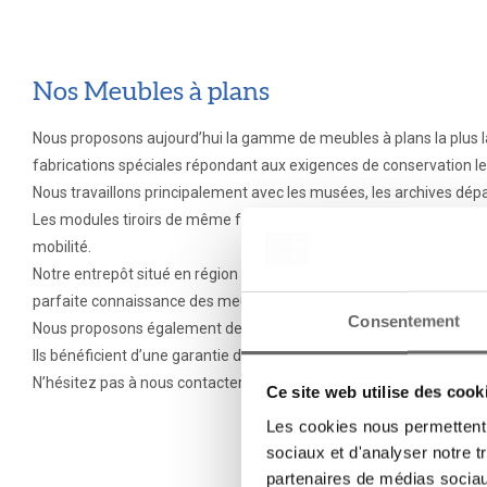
Nos Meubles à plans
Nous proposons aujourd’hui la gamme de meubles à plans la plus la
fabrications spéciales répondant aux exigences de conservation les
Nous travaillons principalement avec les musées, les archives dép
Les modules tiroirs de même format sont superposables et offrent 
mobilité.
Notre entrepôt situé en région parisienne dans le Val d’Oise nous 
parfaite connaissance des meubles à plans.
Consentement
Nous proposons également des prestations d’installation dans tout
Ils bénéficient d’une garantie de 10 années à compter de leur date d
N’hésitez pas à nous contacter via le formulaire pour toute demand
Ce site web utilise des cook
Les cookies nous permettent d
sociaux et d'analyser notre t
partenaires de médias sociaux