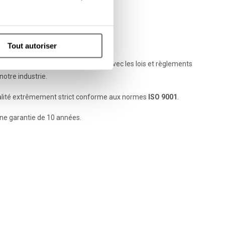
Tout autoriser
en Italie du Nord est en conformité avec les lois et règlements
otre industrie.
alité extrêmement strict conforme aux normes
ISO 9001
.
une garantie de 10 années.